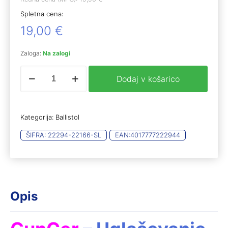
Spletna cena:
19,00
€
Zaloga:
Na zalogi
Ballistol
Dodaj v košarico
GunCer
keramični
spray
za
Kategorija:
Ballistol
nego
orožja
ŠIFRA:
22294-22166-SL
EAN:
4017777222944
200
ml
količina
Opis