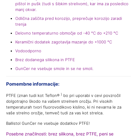
pištol in pušk (tudi s šibkim strelivom), kar ima za posledico
manj okvar.
Odlična zaščita pred korozijo, preprečuje korozijo zaradi
trenja
Delovno temperaturno območje od -40 °C do +210 °C
Keramični dodatek zagotavlja mazanje do +1000 °C
Vodoodporno
Brez dodanega silikona in PTFE
GunCer ne vsebuje smole in se ne smoli.
Pomembne informacije:
)
PTFE (znan tudi kot Teflon®
bo pri uporabi v cevi povzročil
dolgotrajno škodo na vašem strelnem orožju. Pri visokih
temperaturah tvori fluorovodikovo kislino, ki ni nevarna le za
vaše strelno orožje, temveč tudi za vas kot strelca.
Ballistol GunCer ne vsebuje dodatkov PTFE!
Posebne značilnosti:
brez silikona, brez PTFE, peni se