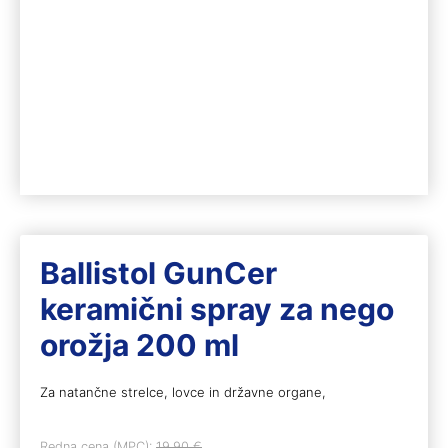
Ballistol GunCer
keramični spray za nego
orožja 200 ml
Za natančne strelce, lovce in državne organe,
Redna cena (MPC):
19,90
€