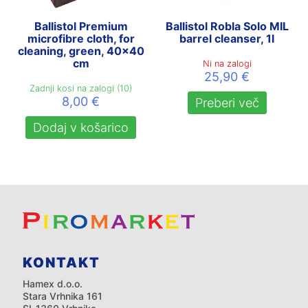
Ballistol Premium
Ballistol Robla Solo MIL
microfibre cloth, for
barrel cleanser, 1l
cleaning, green, 40×40
cm
Ni na zalogi
25,90
€
Zadnji kosi na zalogi (10)
8,00
€
Preberi več
Dodaj v košarico
KONTAKT
Hamex d.o.o.
Stara Vrhnika 161