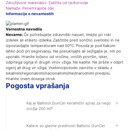
Združljivost materialov:
Zaščita od rje/korozije
Namaže:
Penetrirajoče olje
Informacije o nevarnostih
Varnostna navodila
Nevarno:
Če potrebujete zdravniški nasvet, imejte pri roki
izdelek ali etiketo izdelka. Zaščitite pred sončno svetlobo in ne
izpostavljajte temperaturam nad 50°C. Posoda je pod tlakom:
lahko poči pri segrevanju. Ne preluknjajte ali sežigajte je, niti po
uporabi. Hranite ločeno od vročine, vročih površin, isker,
odprtega ognja in drugih virov vžiga. Ne kadite. Ne pršite v odprt
ogenj ali drug vir vžiga. Vsebino/posodo zavrzite v skladu z
lokalnimi/regionalnimi/nacionalnimi/mednarodnimi predpisi.
Hranite izven dosega otrok.
Pogosta vprašanja
Kaj je Ballistol GunCer keramični spray za nego
orožja 200 ml?
Katere so glavne prednosti Ballistol GunCer