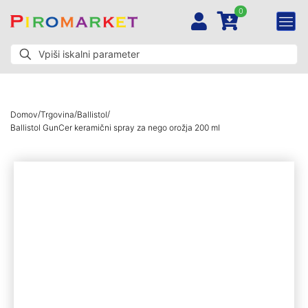
0
/
/
/
Domov
Trgovina
Ballistol
Ballistol GunCer keramični spray za nego orožja 200 ml