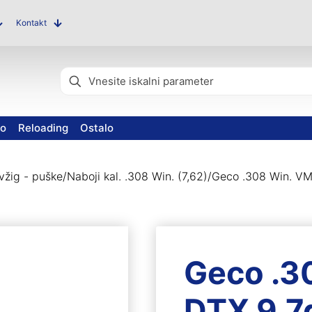
Kontakt
vo
Reloading
Ostalo
 vžig - puške
/
Naboji kal. .308 Win. (7,62)
/
Geco .308 Win. VM
Geco .3
DTX 9,7