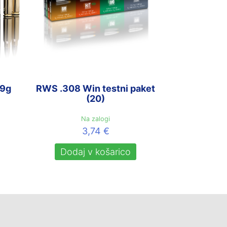
,9g
RWS .308 Win testni paket
(20)
Na zalogi
3,74
€
Dodaj v košarico