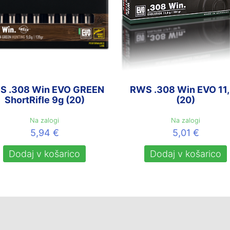
S .308 Win EVO GREEN
RWS .308 Win EVO 11
ShortRifle 9g (20)
(20)
Na zalogi
Na zalogi
5,94
€
5,01
€
Dodaj v košarico
Dodaj v košarico