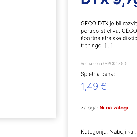
GECO DTX je bil razvit
porabo streliva. GECO
športne strelske discip
treninge.
[…]
Redna cena (MPC):
1,49
€
Spletna cena:
1,49
€
Zaloga:
Ni na zalogi
Kategorija:
Naboji kal.