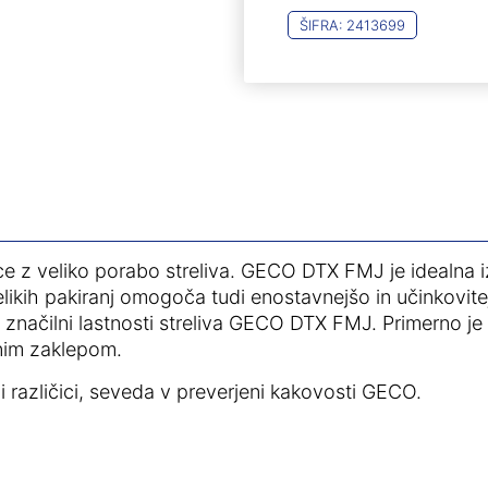
ŠIFRA:
2413699
e z veliko porabo streliva. GECO DTX FMJ je idealna izb
likih pakiranj omogoča tudi enostavnejšo in učinkovitej
a značilni lastnosti streliva GECO DTX FMJ. Primerno j
čnim zaklepom.
ni različici, seveda v preverjeni kakovosti GECO.