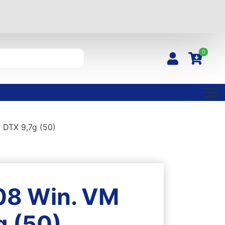
0
 DTX 9,7g (50)
08 Win. VM
g (50)