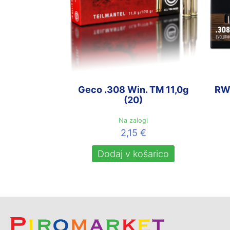
Geco .308 Win. TM 11,0g
RW
(20)
Na zalogi
2,15
€
Dodaj v košarico