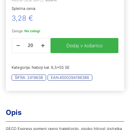
Redna cena (MPC):
3,28
€
Spletna cena:
3,28
€
Zaloga:
Na zalogi
Geco
Dodaj v košarico
6,5x55
EXPRESS
9,1g
(20)
Kategorija:
Naboji kal. 6,5x55 SE
količina
ŠIFRA:
2419638
EAN:
4000294196386
Opis
GECO Express pomeni ravno trajektorijo, visoko hitrost izstrelka