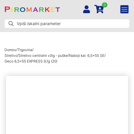
0
/
/
Domov
Trgovina
/
/
/
Strelivo
Strelivo centralni vžig - puške
Naboji kal. 6,5x55 SE
Geco 6,5×55 EXPRESS 9,1g (20)