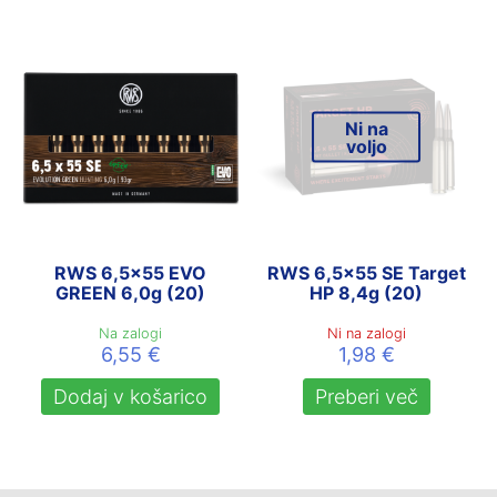
Ni na
voljo
RWS 6,5×55 EVO
RWS 6,5×55 SE Target
GREEN 6,0g (20)
HP 8,4g (20)
Na zalogi
Ni na zalogi
6,55
€
1,98
€
Dodaj v košarico
Preberi več