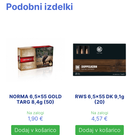
Podobni izdelki
NORMA 6,5×55 GOLD
RWS 6,5×55 DK 9,1g
TARG 8,4g (50)
(20)
Na zalogi
Na zalogi
1,90
€
4,57
€
Dodaj v košarico
Dodaj v košarico