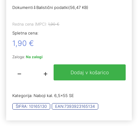
Dokumenti⇩Balistični podatki(56,47 KB)
Redna cena (MPC):
1,90
€
Spletna cena:
1,90
€
Zaloga:
Na zalogi
Dodaj v košarico
NORMA
6,5x55
GOLD
TARG
Kategorija:
Naboji kal. 6,5x55 SE
8,4g
(50)
ŠIFRA:
10165130
EAN:
7393923165134
količina