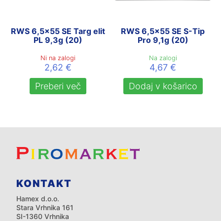
RWS 6,5×55 SE Targ elit
RWS 6,5×55 SE S-Tip
PL 9,3g (20)
Pro 9,1g (20)
Ni na zalogi
Na zalogi
2,62
€
4,67
€
Preberi več
Dodaj v košarico
KONTAKT
Hamex d.o.o.
Stara Vrhnika 161
SI-1360 Vrhnika