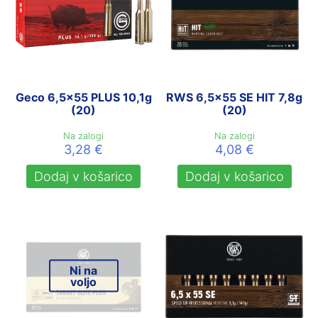
Geco 6,5×55 PLUS 10,1g
RWS 6,5×55 SE HIT 7,8g
(20)
(20)
Na zalogi
Na zalogi
3,28
€
4,08
€
Dodaj v košarico
Dodaj v košarico
Ni na
voljo