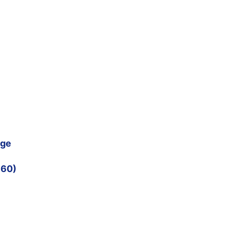
nge
60)