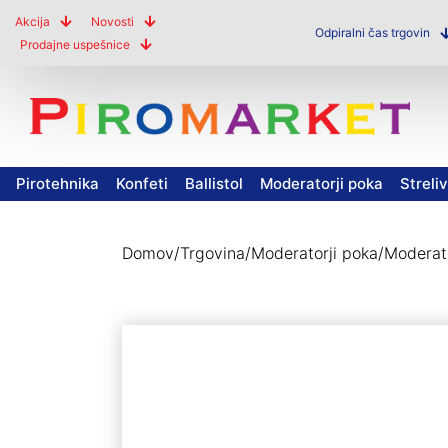
Akcija
Novosti
Odpiralni čas trgovin
Prodajne uspešnice
Pirotehnika
Konfeti
Ballistol
Moderatorji poka
Streli
Domov
/
Trgovina
/
Moderatorji poka
/
Moderato