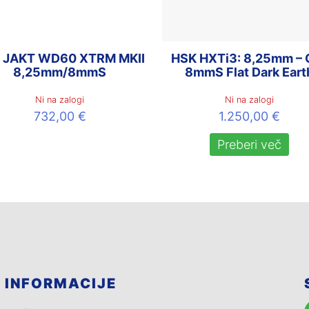
 JAKT WD60 XTRM MKII
HSK HXTi3: 8,25mm – C
8,25mm/8mmS
8mmS Flat Dark Eart
Ni na zalogi
Ni na zalogi
732,00
€
1.250,00
€
Preberi več
INFORMACIJE