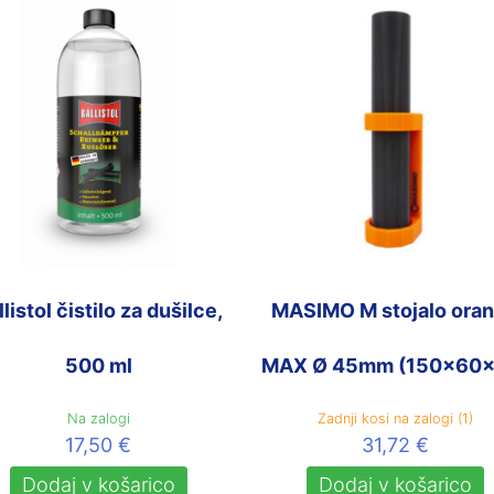
llistol čistilo za dušilce,
MASIMO M stojalo ora
500 ml
MAX Ø 45mm (150x60x
Na zalogi
Zadnji kosi na zalogi (1)
17,50
€
31,72
€
Dodaj v košarico
Dodaj v košarico