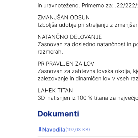
in uravnoteženo. Primerno za: .22/222/
ZMANJŠAN ODSUN
Izboljša udobje pri streljanju z zmanjš
NATANČNO DELOVANJE
Zasnovan za dosledno natančnost in pono
razmerah.
PRIPRAVLJEN ZA LOV
Zasnovan za zahtevna lovska okolja, kj
zalezovanje in dinamičen lov v vseh ra
LAHEK TITAN
3D-natisnjen iz 100 % titana za največ
Dokumenti
⇩
Navodila
(197,03 KB)