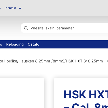
Kontakt
vo
Reloading
Ostalo
rji puške
/
Hausken 8,25mm /8mmS
/
HSK HXTi3: 8,25mm – 
HSK HX
– Cal. 