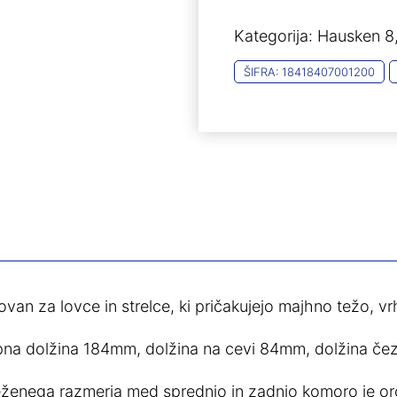
Kategorija:
Hausken 
ŠIFRA:
18418407001200
van za lovce in strelce, ki pričakujejo majhno težo, vr
na dolžina 184mm, dolžina na cevi 84mm, dolžina čez
eženega razmerja med sprednjo in zadnjo komoro je o