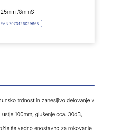
8,25mm /8mmS
EAN:
7073426029668
hunsko trdnost in zanesljivo delovanje v
 ustje 100mm, glušenje cca. 30dB,
rožje še vedno enostavno za rokovanje