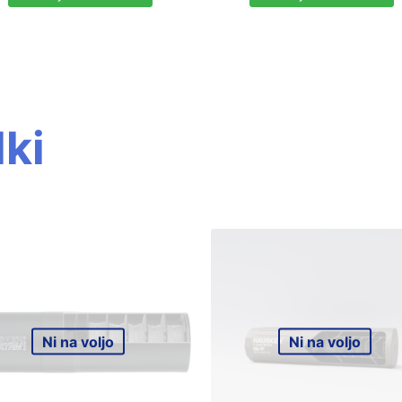
ki
Ni na voljo
Ni na voljo