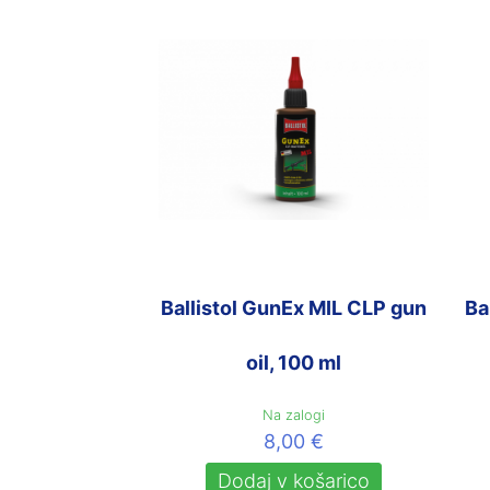
Ballistol GunEx MIL CLP gun
Ba
oil, 100 ml
Na zalogi
8,00
€
Dodaj v košarico