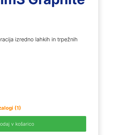
acija izredno lahkih in trpežnih
zalogi (1)
odaj v košarico