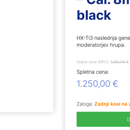
black
HX-Ti3 naslednja gener
moderatorjev hrupa.
Redna cena (MPC):
1.280,00
€
Spletna cena:
1.250,00
€
Zaloga:
Zadnji kosi na 
D