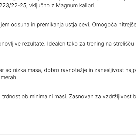
223/22-25, vključno z Magnum kalibri.
anjem odsuna in premikanja ustja cevi. Omogoča hitrejše
vljive rezultate. Idealen tako za trening na strelišču
er so nizka masa, dobro ravnotežje in zanesljivost naj
zmerah.
jo trdnost ob minimalni masi. Zasnovan za vzdržljivos