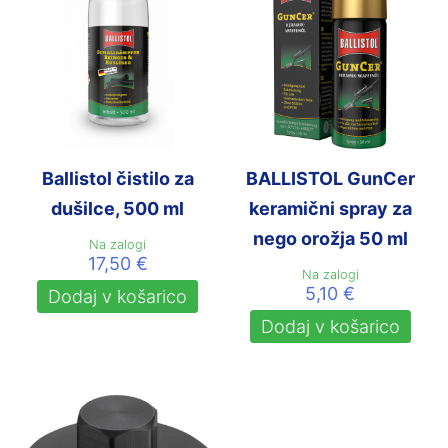
Ballistol čistilo za
BALLISTOL GunCer
dušilce, 500 ml
keramični spray za
nego orožja 50 ml
Na zalogi
17,50
€
Na zalogi
5,10
€
Dodaj v košarico
Dodaj v košarico