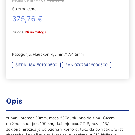
Redna cena (MPC):
406,00
€
Spletna cena:
375,76
€
Zaloga:
Ni na zalogi
Kategorija:
Hausken 4,5mm /.17/4,5mm
ŠIFRA:
1841501010500
EAN:
07073426000500
Opis
zunanji premer 50mm, masa 260g, skupna dolžina 184mm,
dolžina za ustjem 100mm, dušenje cca. 27dB, navoj 18/1
Jeklena mrežica je položena v komore, tako da bo vsak prekat
absorbiral še več zvoka. Mrežica je izdelana iz 316 kislinsko