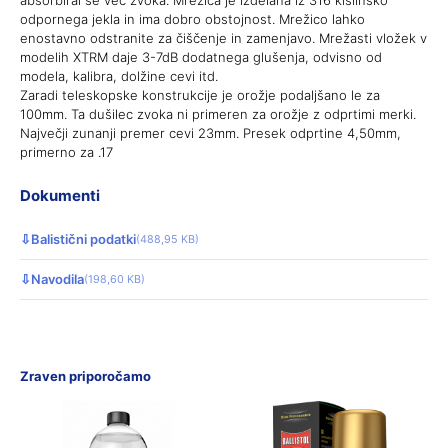
odpornega jekla in ima dobro obstojnost. Mrežico lahko
enostavno odstranite za čiščenje in zamenjavo. Mrežasti vložek v
modelih XTRM daje 3-7dB dodatnega glušenja, odvisno od
modela, kalibra, dolžine cevi itd.
Zaradi teleskopske konstrukcije je orožje podaljšano le za
100mm. Ta dušilec zvoka ni primeren za orožje z odprtimi merki.
Največji zunanji premer cevi 23mm. Presek odprtine 4,50mm,
primerno za .17
Dokumenti
⇩
Balistični podatki
(488,95 KB)
⇩
Navodila
(198,60 KB)
Zraven priporočamo