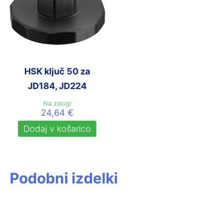
HSK ključ 50 za
JD184, JD224
Na zalogi
24,64
€
Dodaj v košarico
Podobni izdelki