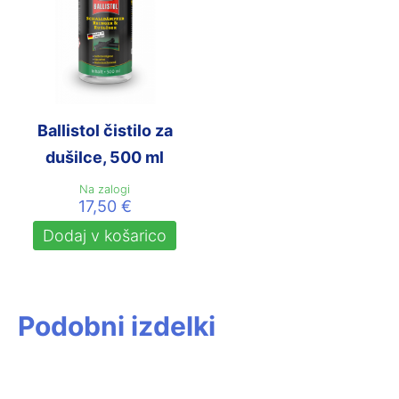
Ballistol čistilo za
dušilce, 500 ml
Na zalogi
17,50
€
Dodaj v košarico
Podobni izdelki