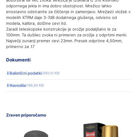
odpornega jekla in ima dobro obstojnost. Mrežico lahko
enostavno odstranite za čiščenje in zamenjavo. Mrežasti vložek v
modelih XTRM daje 3-7dB dodatnega glušenja, odvisno od
modela, kalibra, dolžine cevi itd.
Zaradi teleskopske konstrukcije je orožje podaljšano le za
100mm. Ta dušilec zvoka ni primeren za orožje z odprtimi merki.
Največji zunanji premer cevi 23mm. Presek odprtine 4,50mm,
primerno za .17
Dokumenti
⇩
Balistični podatki
(489,10 KB)
⇩
Navodila
(198,60 KB)
Zraven priporočamo