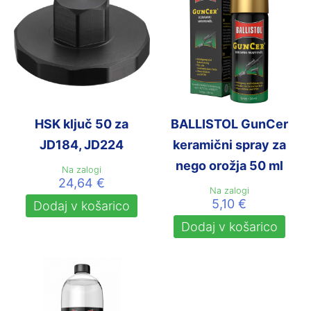
HSK ključ 50 za
BALLISTOL GunCer
JD184, JD224
keramični spray za
nego orožja 50 ml
Na zalogi
24,64
€
Na zalogi
5,10
€
Dodaj v košarico
Dodaj v košarico