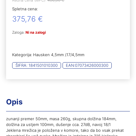
Redna cena (MPC):
406,00
€
Spletna cena:
375,76
€
Zaloga:
Ni na zalogi
Kategorija:
Hausken 4,5mm /.17/4,5mm
ŠIFRA:
1841501010300
EAN:
07073426000300
Opis
zunanji premer 50mm, masa 260g, skupna dolžina 184mm,
dolžina za ustjem 100mm, dušenje cca. 27dB, navoj 18/1
Jeklena mrežica je položena v komore, tako da bo vsak prekat
absorbiral še več zvoka. Mrežica je izdelana iz 316 kislinsko