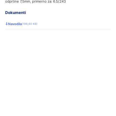
odprtine 7,5mm, primerno za: 6.5/.243
Dokumenti
⇩
Navodila
(198,60 KB)