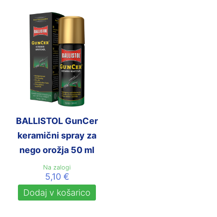
BALLISTOL GunCer
keramični spray za
nego orožja 50 ml
Na zalogi
5,10
€
Dodaj v košarico