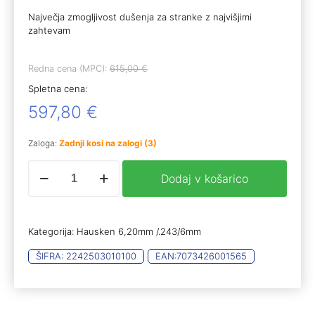
Največja zmogljivost dušenja za stranke z najvišjimi
zahtevam
Redna cena (MPC):
615,00
€
Spletna cena:
597,80
€
Zaloga:
Zadnji kosi na zalogi (3)
HSK
Dodaj v košarico
JAKT
JD224
XTRM
MKII
Kategorija:
Hausken 6,20mm /.243/6mm
6,2mm/.243/6mm
količina
ŠIFRA:
2242503010100
EAN:
7073426001565