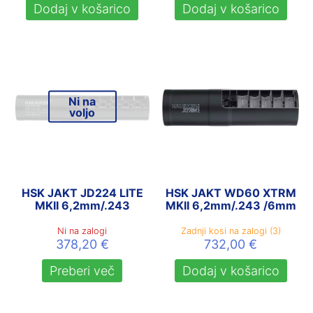
Dodaj v košarico
Dodaj v košarico
Ni na
voljo
HSK JAKT JD224 LITE
HSK JAKT WD60 XTRM
MKII 6,2mm/.243
MKII 6,2mm/.243 /6mm
Ni na zalogi
Zadnji kosi na zalogi (3)
378,20
€
732,00
€
Preberi več
Dodaj v košarico