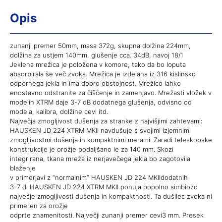
Opis
zunanji premer 50mm, masa 372g, skupna dolžina 224mm,
dolžina za ustjem 140mm, glušenje cca. 34dB, navoj 18/1
Jeklena mrežica je položena v komore, tako da bo loputa
absorbirala še več zvoka. Mrežica je izdelana iz 316 kislinsko
odpornega jekla in ima dobro obstojnost. Mrežico lahko
enostavno odstranite za čiščenje in zamenjavo. Mrežasti vložek v
modelih XTRM daje 3-7 dB dodatnega glušenja, odvisno od
modela, kalibra, dolžine cevi itd.
Največja zmogljivost dušenja za stranke z najvišjimi zahtevami:
HAUSKEN JD 224 XTRM MKII navdušuje s svojimi izjemnimi
zmogljivostmi dušenja in kompaktnimi merami. Zaradi teleskopske
konstrukcije je orožje podaljšano le za 140 mm. Skozi
integrirana, tkana mreža iz nerjavečega jekla bo zagotovila
blaženje
v primerjavi z “normalnim” HAUSKEN JD 224 MKIIdodatnih
3-7 d. HAUSKEN JD 224 XTRM MKII ponuja popolno simbiozo
največje zmogljivosti dušenja in kompaktnosti. Ta dušilec zvoka ni
primeren za orožje
odprte znamenitosti. Največji zunanji premer cevi3 mm. Presek