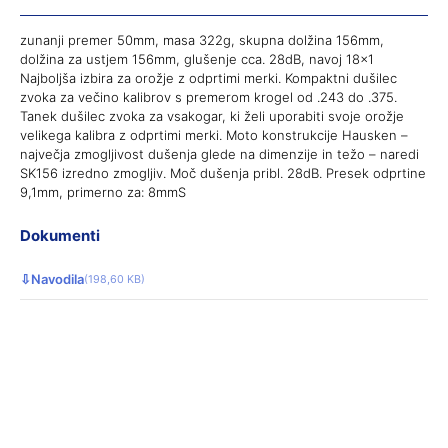
zunanji premer 50mm, masa 322g, skupna dolžina 156mm,
dolžina za ustjem 156mm, glušenje cca. 28dB, navoj 18×1
Najboljša izbira za orožje z odprtimi merki. Kompaktni dušilec
zvoka za večino kalibrov s premerom krogel od .243 do .375.
Tanek dušilec zvoka za vsakogar, ki želi uporabiti svoje orožje
velikega kalibra z odprtimi merki. Moto konstrukcije Hausken –
največja zmogljivost dušenja glede na dimenzije in težo – naredi
SK156 izredno zmogljiv. Moč dušenja pribl. 28dB. Presek odprtine
9,1mm, primerno za: 8mmS
Dokumenti
⇩
Navodila
(198,60 KB)