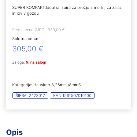
SUPER KOMPAKT.Idealna izbira za orožje z merki, za zalaz
in lov v gozdu
Redna cena (MPC):
330,00
€
Spletna cena:
305,00
€
Zaloga:
Ni na zalogi
Kategorija:
Hausken 8,25mm /8mmS
ŠIFRA:
2423017
EAN:
1561507010100
Opis