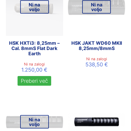
Ni na
Ni na
voljo
voljo
HSK HXTi3: 8,25mm –
HSK JAKT WD60 MKII
Cal. 8mmS Flat Dark
8,25mm/8mmS
Earth
Ni na zalogi
538,50
€
Ni na zalogi
1.250,00
€
Preberi več
Ni na
voljo