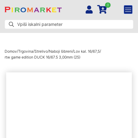
0
/
/
/
/
/
Domov
Trgovina
Strelivo
Naboji šibreni
Lov kal. 16/67,5
rtw game edition DUCK 16/67.5 3,00mm (25)