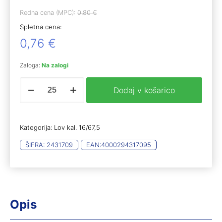
Redna cena (MPC):
0,80
€
Spletna cena:
0,76
€
Zaloga:
Na zalogi
rtw
Dodaj v košarico
game
edition
DUCK
16/67.5
Kategorija:
Lov kal. 16/67,5
3,00mm
(25)
ŠIFRA:
2431709
EAN:
4000294317095
količina
Opis