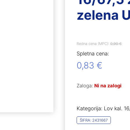
zelena 
Redna cena (MPC):
0,90
€
Spletna cena:
0,83
€
Zaloga:
Ni na zalogi
Kategorija:
Lov kal. 16
ŠIFRA:
2431667