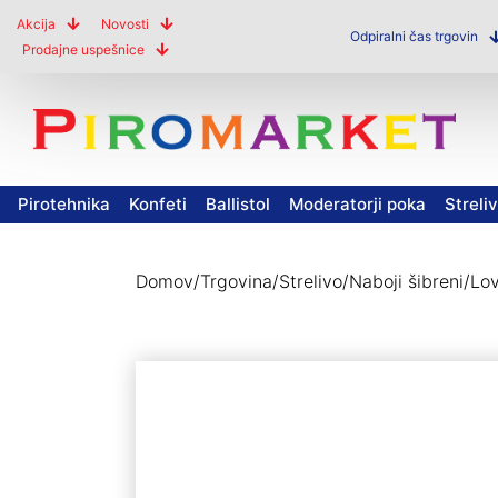
Akcija
Novosti
Odpiralni čas trgovin
Prodajne uspešnice
Pirotehnika
Konfeti
Ballistol
Moderatorji poka
Streli
Domov
/
Trgovina
/
Strelivo
/
Naboji šibreni
/
Lov