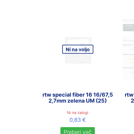
Ni na voljo
rtw special fiber 16 16/67,5
rtw
2,7mm zelena UM (25)
2
Ni na zalogi
0,83
€
Preberi več