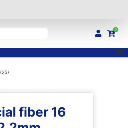
0
 (25)
ial fiber 16
 2,2mm