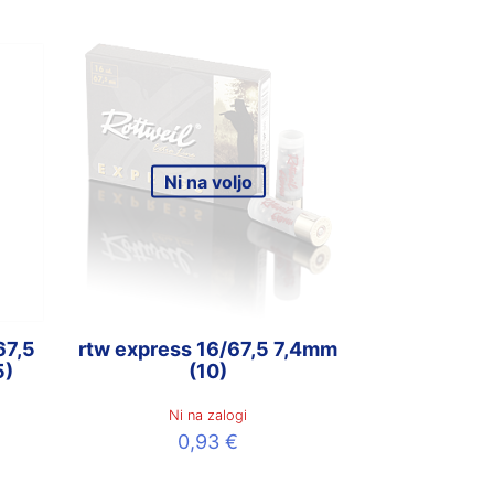
Ni na voljo
67,5
rtw express 16/67,5 7,4mm
5)
(10)
Ni na zalogi
0,93
€