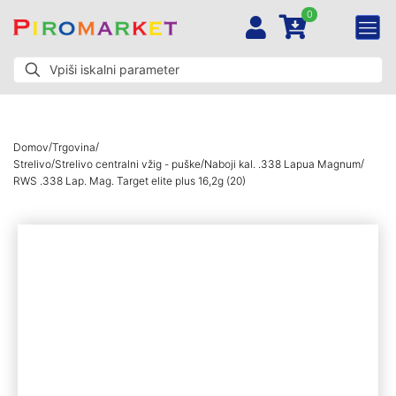
0
/
/
Domov
Trgovina
/
/
/
Strelivo
Strelivo centralni vžig - puške
Naboji kal. .338 Lapua Magnum
RWS .338 Lap. Mag. Target elite plus 16,2g (20)