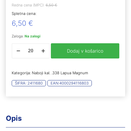
Redna cena (MPC):
6,50
€
Spletna cena:
6,50
€
Zaloga:
Na zalogi
RWS
Dodaj v košarico
.338
Lap.
Mag.
Target
Kategorija:
Naboji kal. .338 Lapua Magnum
elite
plus
ŠIFRA:
2411680
EAN:
4000294116803
16,2g
(20)
količina
Opis