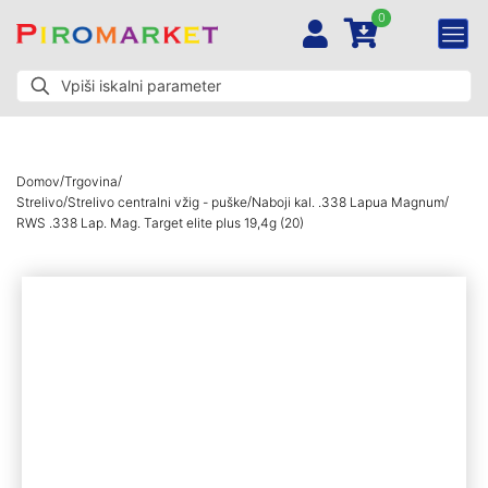
0
/
/
Domov
Trgovina
/
/
/
Strelivo
Strelivo centralni vžig - puške
Naboji kal. .338 Lapua Magnum
RWS .338 Lap. Mag. Target elite plus 19,4g (20)