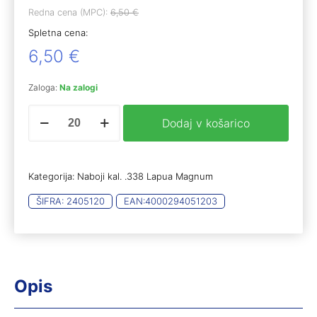
Redna cena (MPC):
6,50
€
Spletna cena:
6,50
€
Zaloga:
Na zalogi
RWS
Dodaj v košarico
.338
Lap.
Mag.
Target
Kategorija:
Naboji kal. .338 Lapua Magnum
elite
plus
ŠIFRA:
2405120
EAN:
4000294051203
19,4g
(20)
količina
Opis