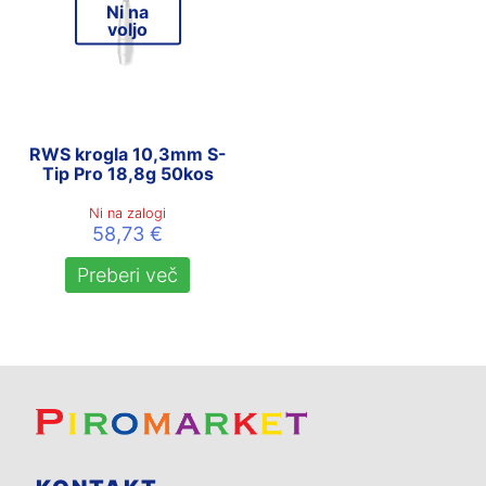
Ni na
voljo
RWS krogla 10,3mm S-
Tip Pro 18,8g 50kos
Ni na zalogi
58,73
€
Preberi več