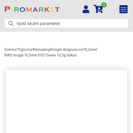
0
/
/
/
/
/
Domov
Trgovina
Reloading
Krogle dolgovecno
10,3mm
RWS krogla 10,3mm EVO Green 13,5g 50kos