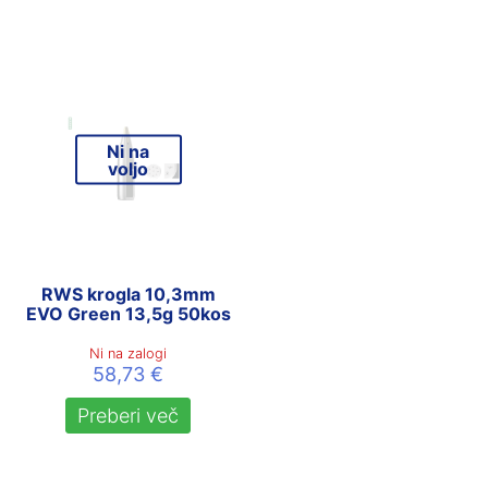
Ni na
voljo
RWS krogla 10,3mm
EVO Green 13,5g 50kos
Ni na zalogi
58,73
€
Preberi več