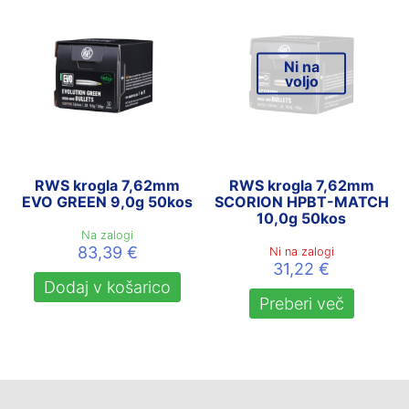
Ni na
voljo
RWS krogla 7,62mm
RWS krogla 7,62mm
EVO GREEN 9,0g 50kos
SCORION HPBT-MATCH
10,0g 50kos
Na zalogi
83,39
€
Ni na zalogi
31,22
€
Dodaj v košarico
Preberi več