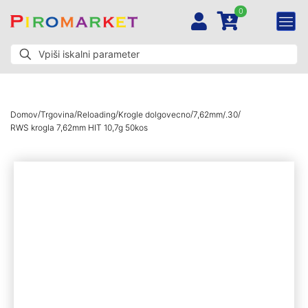
0
/
/
/
/
/
Domov
Trgovina
Reloading
Krogle dolgovecno
7,62mm/.30
RWS krogla 7,62mm HIT 10,7g 50kos