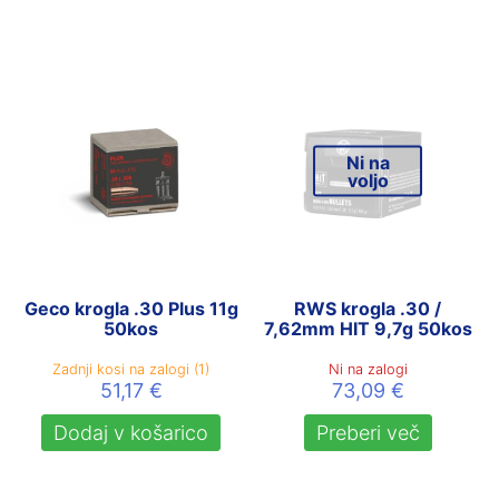
Ni na
voljo
Geco krogla .30 Plus 11g
RWS krogla .30 /
50kos
7,62mm HIT 9,7g 50kos
Zadnji kosi na zalogi (1)
Ni na zalogi
51,17
€
73,09
€
Dodaj v košarico
Preberi več