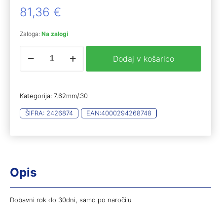
81,36
€
Zaloga:
Na zalogi
RWS
Dodaj v košarico
krogla
7,62mm
HIT
10,7g
Kategorija:
7,62mm/.30
50kos
količina
ŠIFRA:
2426874
EAN:
4000294268748
Opis
Dobavni rok do 30dni, samo po naročilu