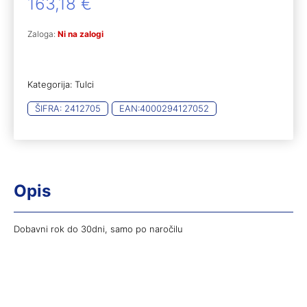
163,18
€
Zaloga:
Ni na zalogi
Kategorija:
Tulci
ŠIFRA:
2412705
EAN:
4000294127052
Opis
Dobavni rok do 30dni, samo po naročilu