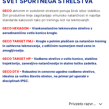
SVET ŠPORTNEGA STRELSTVA
GECO
aktivnim in sodobnim strelcem ponuja širok izbor izdelkov.
Štiri produktne linije zagotavljajo vrhunsko natančnost in najvišje
standarde kakovosti tako pri treningu kot na tekmovanjih.
GECO HEXAGON
– Visokonatančno tekmovalno strelivo z
aerodinamično votlo konico krogle.
GECO TARGET FMJ
– Krogle s polnim plaščem za natančen trening
in zahtevna tekmovanja, z odličnim razmerjem med ceno in
zmogljivostjo.
GECO TARGET HP
– Vadbeno strelivo z votlo konico, stabilno
trajektorijo, zanesljivo natančnostjo in stalno točko zadetka.
GECO DTX
– Robustno in cenovno ugodno vadbeno strelivo,
idealno za veliko število strelov, na primer pri uporabi v
disciplinah IPSC.