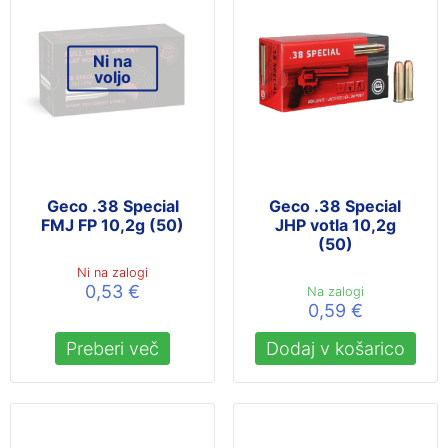
Ni na
voljo
Geco .38 Special
Geco .38 Special
FMJ FP 10,2g (50)
JHP votla 10,2g
(50)
Ni na zalogi
0,53
€
Na zalogi
0,59
€
Preberi več
Dodaj v košarico