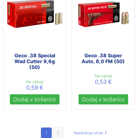
Geco .38 Special
Geco .38 Super
Wad Cutter 9,6g
Auto, 8,0 FM (50)
(50)
Na zalogi
0,53
€
Na zalogi
0,59
€
Dodaj v košarico
Dodaj v košarico
1
2
Naslednja stran