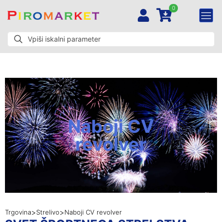
0
Naboji CV
revolver
>
>
Trgovina
Strelivo
Naboji CV revolver