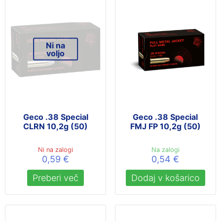
Ni na
voljo
Geco .38 Special
Geco .38 Special
CLRN 10,2g (50)
FMJ FP 10,2g (50)
Ni na zalogi
Na zalogi
0,59
€
0,54
€
Preberi več
Dodaj v košarico