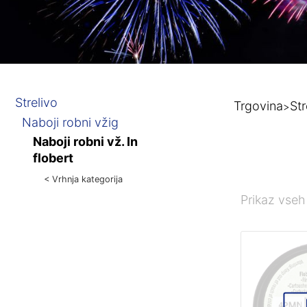
Strelivo
Trgovina
Str
>
Naboji robni vžig
Naboji robni vž. In
flobert
< Vrhnja kategorija
Prikaz vseh