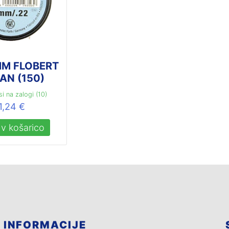
M FLOBERT
CAN (150)
i na zalogi (10)
1,24
€
v košarico
INFORMACIJE