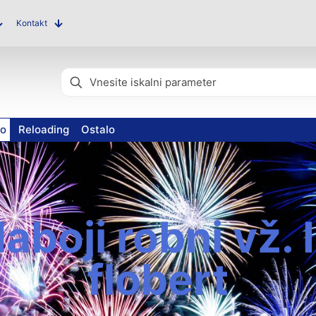
Kontakt
vo
Reloading
Ostalo
aboji robni vž. 
flobert