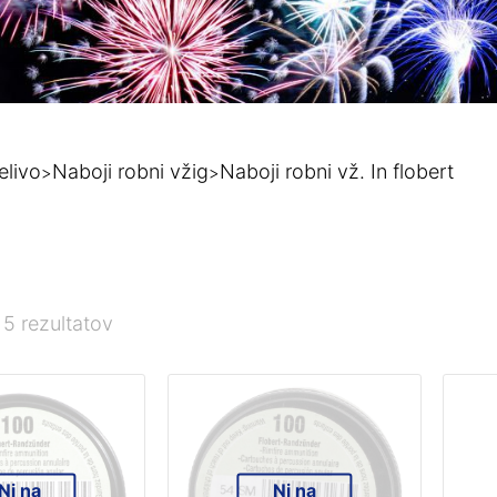
elivo
Naboji robni vžig
Naboji robni vž. In flobert
>
>
 5 rezultatov
Ni na
Ni na