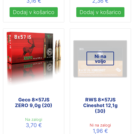
3,16
€
2,36
€
Dodaj v košarico
Dodaj v košarico
Ni na
voljo
Geco 8x57JS
RWS 8x57JS
ZERO 9,0g (20)
Cineshot 12,1g
(30)
Na zalogi
3,70
€
Ni na zalogi
1,96
€