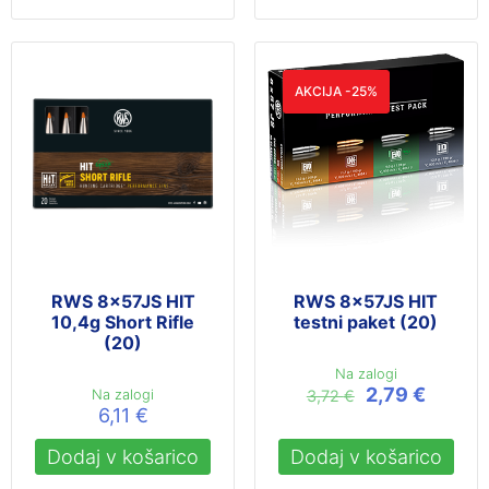
AKCIJA -25%
RWS 8x57JS HIT
RWS 8x57JS HIT
10,4g Short Rifle
testni paket (20)
(20)
Na zalogi
Izvirna
Trenut
2,79
€
Na zalogi
3,72
€
cena
cena
6,11
€
je
je:
bila:
2,79 €.
Dodaj v košarico
Dodaj v košarico
3,72 €.