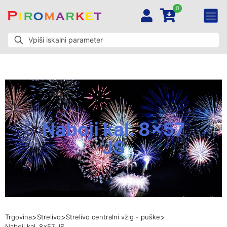
0
Naboji kal. 8x57
JS
>
>
>
Trgovina
Strelivo
Strelivo centralni vžig - puške
Naboji kal. 8x57 JS