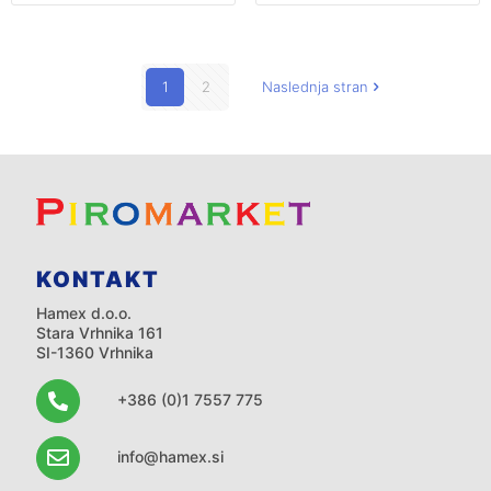
1
2
Naslednja stran
KONTAKT
Hamex d.o.o.
Stara Vrhnika 161
SI-1360 Vrhnika
+386 (0)1 7557 775
info@hamex.si