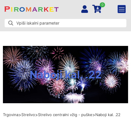
0
Naboji kal. .22
>
>
>
Trgovina
Strelivo
Strelivo centralni vžig - puške
Naboji kal. .22