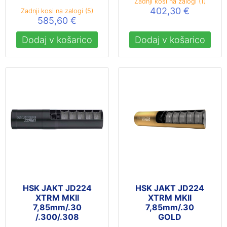
Zadnji kosi na zalogi (1)
402,30
€
Zadnji kosi na zalogi (5)
585,60
€
Dodaj v košarico
Dodaj v košarico
HSK JAKT JD224
HSK JAKT JD224
XTRM MKII
XTRM MKII
7,85mm/.30
7,85mm/.30
/.300/.308
GOLD