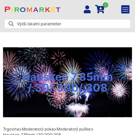
0
Hausken 7,85mm
/.30/.300/.308
>
>
>
Trgovina
Moderatorji poka
Moderatorji puške
Hausken 7,85mm /.30/.300/.308