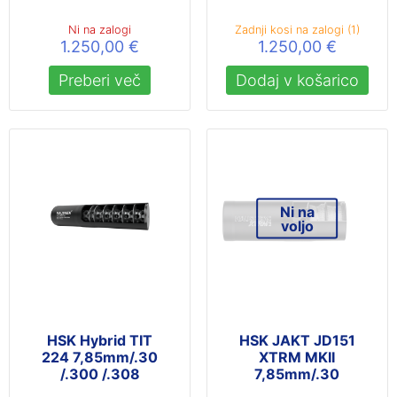
Ni na zalogi
Zadnji kosi na zalogi (1)
1.250,00
€
1.250,00
€
Preberi več
Dodaj v košarico
Ni na
voljo
HSK Hybrid TIT
HSK JAKT JD151
224 7,85mm/.30
XTRM MKII
/.300 /.308
7,85mm/.30