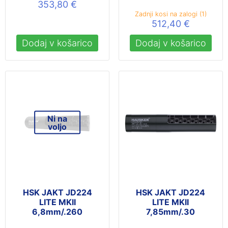
353,80
€
Zadnji kosi na zalogi (1)
512,40
€
Dodaj v košarico
Dodaj v košarico
Ni na
voljo
HSK JAKT JD224
HSK JAKT JD224
LITE MKII
LITE MKII
6,8mm/.260
7,85mm/.30