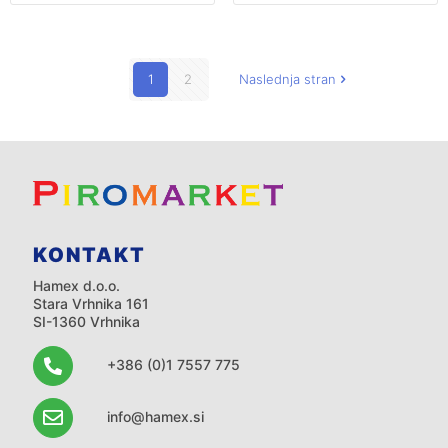
1
2
Naslednja stran
KONTAKT
Hamex d.o.o.
Stara Vrhnika 161
SI-1360 Vrhnika
+386 (0)1 7557 775
info@hamex.si