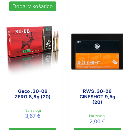
Dodaj v košarico
Geco .30-06
RWS .30-06
ZERO 8,8g (20)
CINESHOT 9,5g
(20)
Na zalogi
3,67
€
Na zalogi
2,00
€