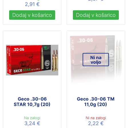
2,91
€
Dodaj v košarico
Dodaj v košarico
Ni na
voljo
Geco .30-06
Geco .30-06 TM
STAR 10,7g (20)
11,0g (20)
Na zalogi
Ni na zalogi
3,24
€
2,22
€