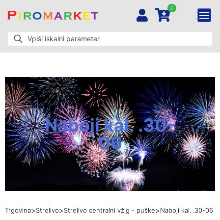
0
Naboji kal. .30-
06
>
>
>
Trgovina
Strelivo
Strelivo centralni vžig - puške
Naboji kal. .30-06