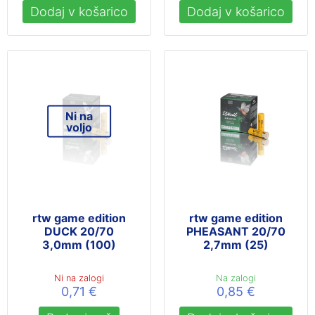
Dodaj v košarico
Dodaj v košarico
Ni na
voljo
rtw game edition
rtw game edition
DUCK 20/70
PHEASANT 20/70
3,0mm (100)
2,7mm (25)
Ni na zalogi
Na zalogi
0,71
€
0,85
€