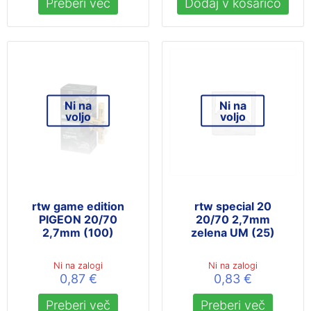
Preberi več
Dodaj v košarico
Ni na
Ni na
voljo
voljo
rtw game edition
rtw special 20
PIGEON 20/70
20/70 2,7mm
2,7mm (100)
zelena UM (25)
Ni na zalogi
Ni na zalogi
0,87
€
0,83
€
Preberi več
Preberi več