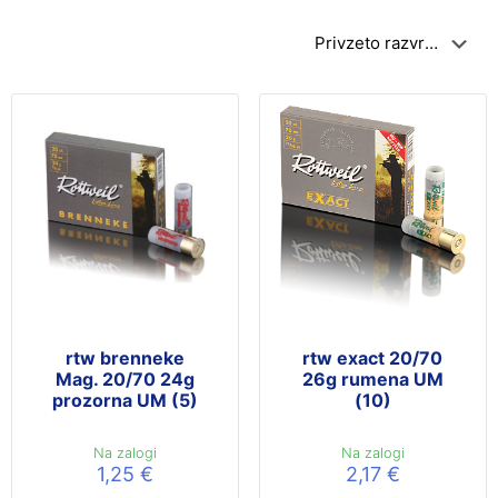
rtw brenneke
rtw exact 20/70
Mag. 20/70 24g
26g rumena UM
prozorna UM (5)
(10)
Na zalogi
Na zalogi
1,25
€
2,17
€