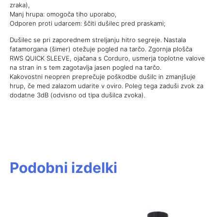
zraka),
Manj hrupa: omogoča tiho uporabo,
Odporen proti udarcem: ščiti dušilec pred praskami;
Dušilec se pri zaporednem streljanju hitro segreje. Nastala
fatamorgana (šimer) otežuje pogled na tarčo. Zgornja plošča
RWS QUICK SLEEVE, ojačana s Corduro, usmerja toplotne valove
na stran in s tem zagotavlja jasen pogled na tarčo.
Kakovostni neopren preprečuje poškodbe dušilc in zmanjšuje
hrup, če med zalazom udarite v oviro. Poleg tega zaduši zvok za
dodatne 3dB (odvisno od tipa dušilca zvoka).
Podobni izdelki