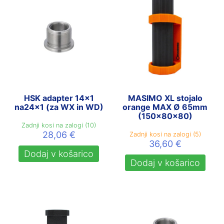
HSK adapter 14×1
MASIMO XL stojalo
na24x1 (za WX in WD)
orange MAX Ø 65mm
(150x80x80)
Zadnji kosi na zalogi (10)
28,06
€
Zadnji kosi na zalogi (5)
36,60
€
Dodaj v košarico
Dodaj v košarico