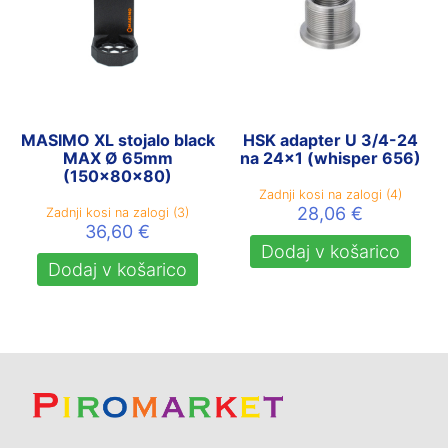
MASIMO XL stojalo black
HSK adapter U 3/4-24
MAX Ø 65mm
na 24×1 (whisper 656)
(150x80x80)
Zadnji kosi na zalogi (4)
28,06
€
Zadnji kosi na zalogi (3)
36,60
€
Dodaj v košarico
Dodaj v košarico