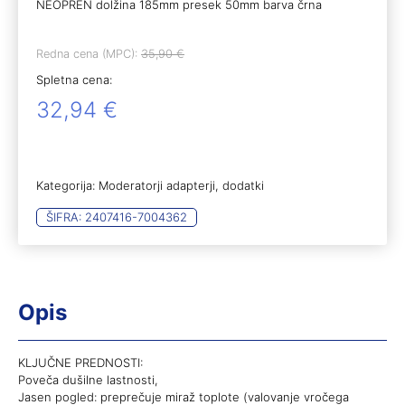
NEOPREN dolžina 185mm presek 50mm barva črna
Redna cena (MPC):
35,90
€
Spletna cena:
32,94
€
Kategorija:
Moderatorji adapterji, dodatki
ŠIFRA:
2407416-7004362
Opis
KLJUČNE PREDNOSTI:
Poveča dušilne lastnosti,
Jasen pogled: preprečuje miraž toplote (valovanje vročega