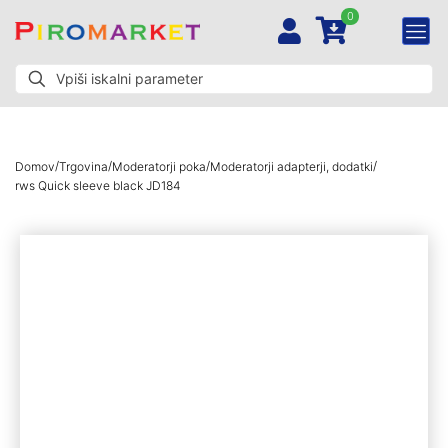
0
/
/
/
/
Domov
Trgovina
Moderatorji poka
Moderatorji adapterji, dodatki
rws Quick sleeve black JD184