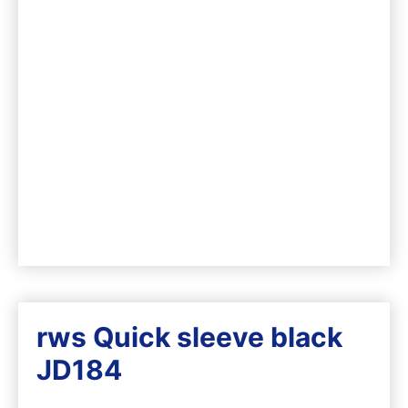
rws Quick sleeve black
JD184